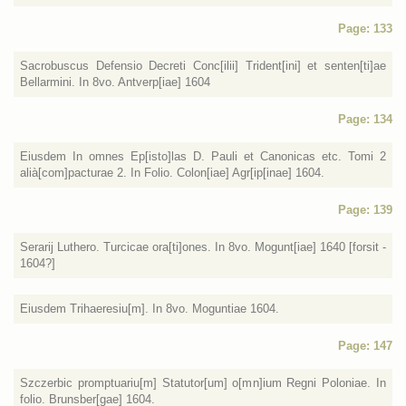
Page: 133
Sacrobuscus Defensio Decreti Conc[ilii] Trident[ini] et senten[ti]ae
Bellarmini. In 8vo. Antverp[iae] 1604
Page: 134
Eiusdem In omnes Ep[isto]las D. Pauli et Canonicas etc. Tomi 2
alià[com]pacturae 2. In Folio. Colon[iae] Agr[ip[inae] 1604.
Page: 139
Serarij Luthero. Turcicae ora[ti]ones. In 8vo. Mogunt[iae] 1640 [forsit -
1604?]
Eiusdem Trihaeresiu[m]. In 8vo. Moguntiae 1604.
Page: 147
Szczerbic promptuariu[m] Statutor[um] o[mn]ium Regni Poloniae. In
folio. Brunsber[gae] 1604.