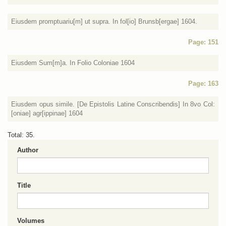
Eiusdem promptuariu[m] ut supra. In fol[io] Brunsb[ergae] 1604.
Page: 151
Eiusdem Sum[m]a. In Folio Coloniae 1604
Page: 163
Eiusdem opus simile. [De Epistolis Latine Conscribendis] In 8vo Col:
[oniae] agr[ippinae] 1604
Total: 35.
Author
Title
Volumes