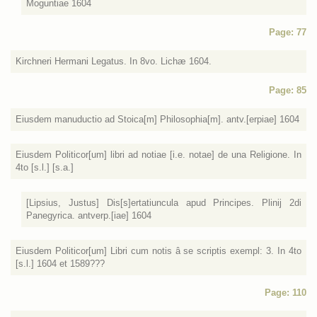
Moguntiae 1604
Page: 77
Kirchneri Hermani Legatus. In 8vo. Lichæ 1604.
Page: 85
Eiusdem manuductio ad Stoica[m] Philosophia[m]. antv.[erpiae] 1604
Eiusdem Politicor[um] libri ad notiae [i.e. notae] de una Religione. In
4to [s.l.] [s.a.]
[Lipsius, Justus] Dis[s]ertatiuncula apud Principes. Plinij 2di
Panegyrica. antverp.[iae] 1604
Eiusdem Politicor[um] Libri cum notis â se scriptis exempl: 3. In 4to
[s.l.] 1604 et 1589???
Page: 110