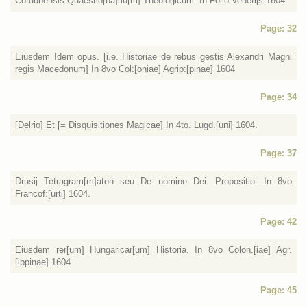
Cordubensis Quaestio[na]riu[m] Theologicum. In Folio Venetijs 1604
Page: 32
Eiusdem Idem opus. [i.e. Historiae de rebus gestis Alexandri Magni
regis Macedonum] In 8vo Col:[oniae] Agrip:[pinae] 1604
Page: 34
[Delrio] Et [= Disquisitiones Magicae] In 4to. Lugd.[uni] 1604.
Page: 37
Drusij Tetragram[m]aton seu De nomine Dei. Propositio. In 8vo
Francof:[urti] 1604.
Page: 42
Eiusdem rer[um] Hungaricar[um] Historia. In 8vo Colon.[iae] Agr.
[ippinae] 1604
Page: 45