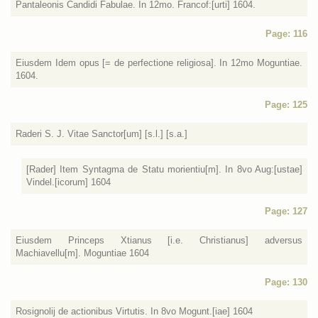
Pantaleonis Candidi Fabulae. In 12mo. Francof:[urti] 1604.
Page: 116
Eiusdem Idem opus [= de perfectione religiosa]. In 12mo Moguntiae.
1604.
Page: 125
Raderi S. J. Vitae Sanctor[um] [s.l.] [s.a.]
[Rader] Item Syntagma de Statu morientiu[m]. In 8vo Aug:[ustae]
Vindel.[icorum] 1604
Page: 127
Eiusdem Princeps Xtianus [i.e. Christianus] adversus
Machiavellu[m]. Moguntiae 1604
Page: 130
Rosignolij de actionibus Virtutis. In 8vo Mogunt.[iae] 1604