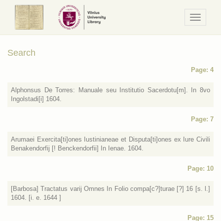
Navigaci
/
Meniu
Search
Page: 4
Alphonsus De Torres: Manuale seu Institutio Sacerdotu[m]. In 8vo
Ingolstadi[i] 1604.
Page: 7
Arumaei Exercita[ti]ones Iustinianeae et Disputa[ti]ones ex Iure Civili
Benakendorfij [! Benckendorfii] In Ienae. 1604.
Page: 10
[Barbosa] Tractatus varij Omnes In Folio compa[c?]turae [?] 16 [s. l.]
1604. [i. e. 1644 ]
Page: 15