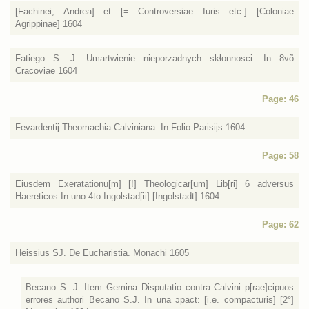
[Fachinei, Andrea] et [= Controversiae Iuris etc.] [Coloniae
Agrippinae] 1604
Fatiego S. J. Umartwienie nieporzadnych skłonnosci. In 8võ
Cracoviae 1604
Page: 46
Fevardentij Theomachia Calviniana. In Folio Parisijs 1604
Page: 58
Eiusdem Exeratationu[m] [!] Theologicar[um] Lib[ri] 6 adversus
Haereticos In uno 4to Ingolstad[ii] [Ingolstadt] 1604.
Page: 62
Heissius SJ. De Eucharistia. Monachi 1605
Becano S. J. Item Gemina Disputatio contra Calvini p[rae]cipuos
errores authori Becano S.J. In una ɔpact: [i.e. compacturis] [2°]