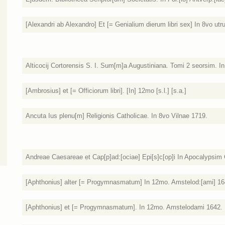
[Alexandri ab Alexandro] Et [= Genialium dierum libri sex] In 8vo ut
Alticocij Cortorensis S. I. Sum[m]a Augustiniana. Tomi 2 seorsim. I
[Ambrosius] et [= Officiorum libri]. [In] 12mo [s.l.] [s.a.]
Ancuta Ius plenu[m] Religionis Catholicae. In 8vo Vilnae 1719.
Andreae Caesareae et Cap[p]ad:[ociae] Epi[s]c[op]i In Apocalypsim C
[Aphthonius] alter [= Progymnasmatum] In 12mo. Amstelod:[ami] 16
[Aphthonius] et [= Progymnasmatum]. In 12mo. Amstelodami 1642.