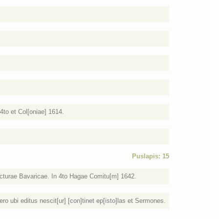
4to et Col[oniae] 1614.
Puslapis: 15
Electurae Bavaricae. In 4to Hagae Comitu[m] 1642.
vero ubi editus nescit[ur] [con]tinet ep[isto]las et Sermones.