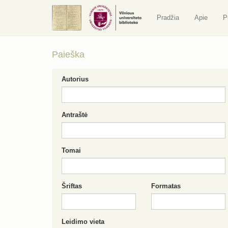
Pradžia
Apie
P
Paieška
Autorius
Antraštė
Tomai
Šriftas
Formatas
Leidimo vieta