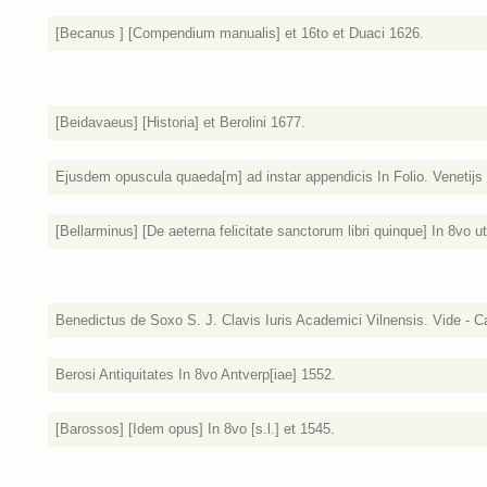
[Becanus ] [Compendium manualis] et 16to et Duaci 1626.
[Beidavaeus] [Historia] et Berolini 1677.
Ejusdem opuscula quaeda[m] ad instar appendicis In Folio. Venetijs
[Bellarminus] [De aeterna felicitate sanctorum libri quinque] In 8vo u
Benedictus de Soxo S. J. Clavis Iuris Academici Vilnensis. Vide - C
Berosi Antiquitates In 8vo Antverp[iae] 1552.
[Barossos] [Idem opus] In 8vo [s.l.] et 1545.