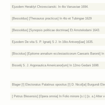
Ejusdem Heraklyt Chrzescianski. In 4to Varsaviae 1694.
[Bessoldus] [Thesaurus practicus] In 4to et Tubingae 1629
[Bessoldus] [Synopsis politicae doctrinae] Et Amstelodami 1643.
Ejusdem De vita S. P. Ignatij S J. In 16to Antverp[iae] 1635.
[Bisciolus] [Epitome annalium ecclesiasticorum Caesaris Baronii] In 
Bisselij S. J. Argonautica Americanor[um] In 12mo Gedani 1698.
Blager [!] Electoratus Palatinus opositus [!] D. Nicol[ai] Burgundi 
[ Petrus Blesensis] [Opera omnia] In Folio minore [s.l.] [s. a.] Alter 