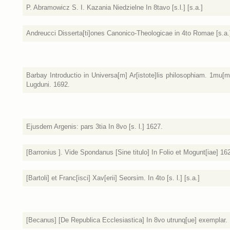
P. Abramowicz S. I. Kazania Niedzielne In 8tavo [s.l.] [s.a.]
Andreucci Disserta[ti]ones Canonico-Theologicae in 4to Romae [s.a.
Barbay Introductio in Universa[m] Ar[istote]lis philosophiam. 1mu[m
Lugduni. 1692.
Ejusdem Argenis: pars 3tia In 8vo [s. l.] 1627.
[Barronius ]. Vide Spondanus [Sine titulo] In Folio et Mogunt[iae] 16
[Bartoli] et Franc[isci] Xav[erii] Seorsim. In 4to [s. l.] [s.a.]
[Becanus] [De Republica Ecclesiastica] In 8vo utrunq[ue] exemplar.