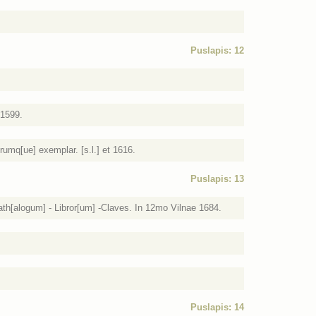
Puslapis: 12
 1599.
trumq[ue] exemplar. [s.l.] et 1616.
Puslapis: 13
ath[alogum] - Libror[um] -Claves. In 12mo Vilnae 1684.
Puslapis: 14