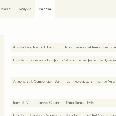
uslapiai
Rodyklė
Paieška
Acosta Iosephus S. I. De Xto [= Christo] revelato et temporibus nov
Ejusdem Conciones ã Dom[ini]ca 24 post Pentec.[ostem] ad Quadrag
Alagona S. I. Compendium Sum[m]ae Theologicae S. Thomae Aq[ui]na
Idem de Vita P. Ioannis Cardini. In 12mo Romae 1645.
Ejusdem: Bibliotheca Scriptor[um] Societatis. In Fol:[io] Antverp.[iae