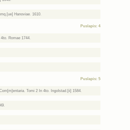
rumq.[ue] Hanoviae. 1610.
Puslapis: 4
n 4to. Romae 1744.
Puslapis: 5
om[m]entaria. Tomi 2 In 4to. Ingolstad.[ii] 1584.
49.