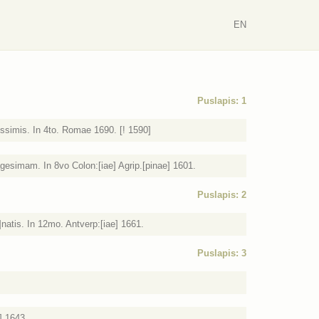
EN
Puslapis: 1
issimis. In 4to. Romae 1690. [! 1590]
esimam. In 8vo Colon:[iae] Agrip.[pinae] 1601.
Puslapis: 2
tis. In 12mo. Antverp:[iae] 1661.
Puslapis: 3
] 1643.