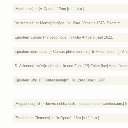
[Aristotelis] et [= Opera]. 12mo [s.l.] [s.a.]
[Aristoteles] et Metha[phisi]ca. In 12mo. Venetijs 1576. Seorsim.
Ejusdem Cursus Philosophicus. In Folio Antverp:[iae] 1622.
Ejusdem idem opus [= Cursus philosophicus]. In Folio Ibidem [= Ant
S. Athanasij op[er]a o[mn]ia. In uno Folio [2º] Colon:[iae] Agrip.[pina
Ejusdem Libri 13 Confessionu[m]. In 12mo Duaci 1607.
[Augustinus] Et [= brevis notitia scitu necessoriorum confessariis] In
[Prudentius Clemens] et [= Opera]. 16to [s.l.] [s.a.]