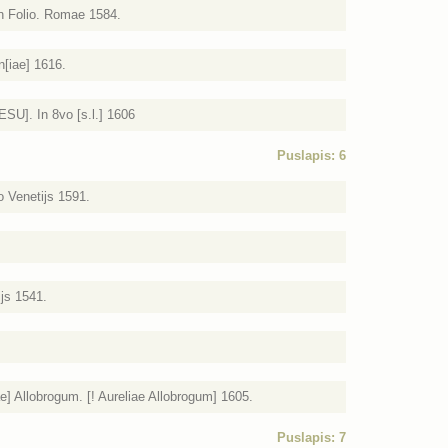
In Folio. Romae 1584.
n[iae] 1616.
ESU]. In 8vo [s.l.] 1606
Puslapis: 6
o Venetijs 1591.
ijs 1541.
e] Allobrogum. [! Aureliae Allobrogum] 1605.
Puslapis: 7