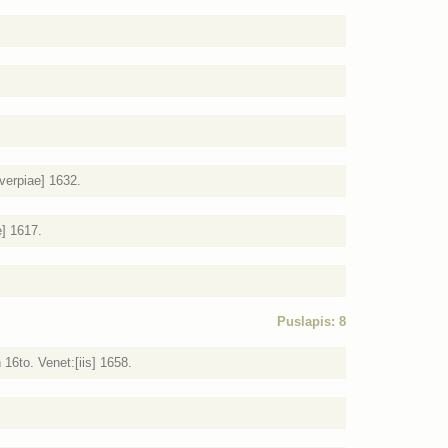
verpiae] 1632.
e] 1617.
Puslapis: 8
 16to. Venet:[iis] 1658.