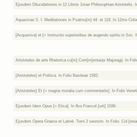
Ejusdem Dilucidationes in 12 Libros 1mae Philosophiae Aristotelis. 
Aquavivae S. I. Meditationes in Psalmu[m] 44. et 118. In 12mo Colo
[Acquaviva] et [= Instructio superioribus de augendo spiritu in Soc. I
Aristoteles de arte Rhetorica cu[m] Com[m]entarijs Majoragij. In Foli
[Aristoteles] et Politica. In Folio Basileae 1582.
[Aristoteles] Et [= magna moralia cum commentariis]. In Folio Venet
Ejusdem Idem Opus [= Etica]. In 8vo Francof.[urti] 1596.
Ejusdem Opera Graece et Latinè. Tomi 2 seorsim. In Folio. Col:[onia